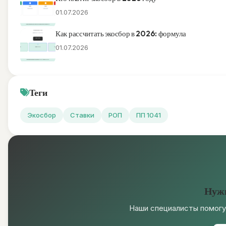
01.07.2026
Как рассчитать экосбор в 2026: формула
01.07.2026
Теги
Экосбор
Ставки
РОП
ПП 1041
Нужн
Наши специалисты помогу