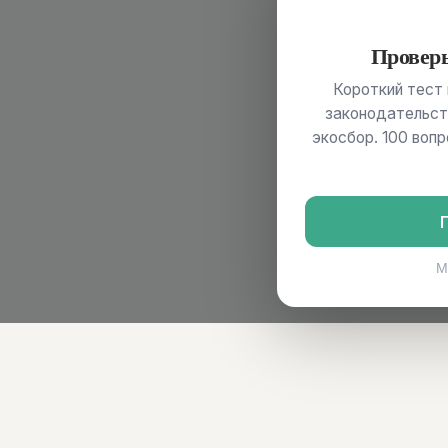
Проверь
Короткий тест 
законодательст
экосбор. 100 воп
М