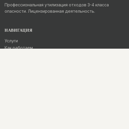
Профессиональная утилизация отходов 3-4 класса
опасности. Лицензированная деятельность.
НАВИГАЦИЯ
Услуги
Как работаем
Галерея
Калькулятор
КОНТАКТЫ
+74959264766
info@st77.ru
Telegram