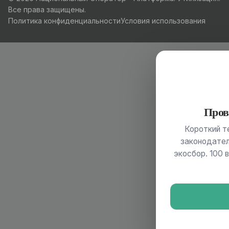
Все права защищены.
Политика конфиденциальности
Условия использования
Пров
Короткий т
законодател
экосбор. 100 