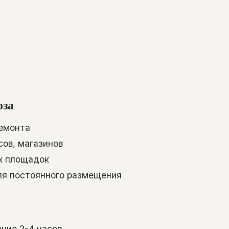
оза
ремонта
сов, магазинов
х площадок
ля постоянного размещения
ние 2-4 часов