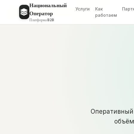
Национальный
Услуги
Как
Парт
Оператор
работаем
Платформа B2B
Выв
Оперативный 
объём