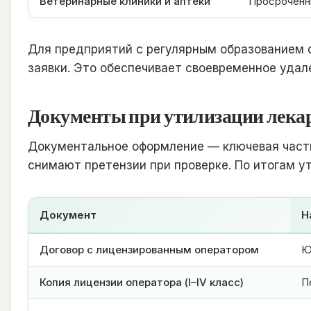
Ветеринарные клиники и аптеки
Просроченн
Для предприятий с регулярным образованием 
заявки. Это обеспечивает своевременное удал
Документы при утилизации лека
Документальное оформление — ключевая часть
снимают претензии при проверке. По итогам у
Документ
Н
Договор с лицензированным оператором
Ю
Копия лицензии оператора (I–IV класс)
П