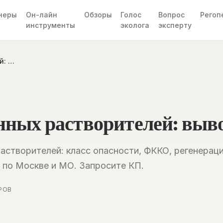
неры
Он-лайн
Обзоры
Голос
Вопрос
Регоп
инструменты
эколога
эксперту
й: …
нных растворителей: выв
астворителей: класс опасности, ФККО, регенераци
з по Москве и МО. Запросите КП.
РОВ