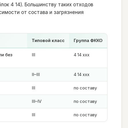
блок 4 14). Большинству таких отходов
висимости от состава и загрязнения
Типовой класс
Группа ФККО
и без
III
4 14 ххх
II–III
4 14 ххх
III
по составу
III–IV
по составу
III
по составу