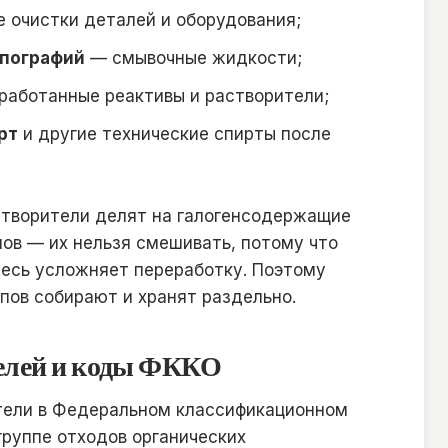
 очистки деталей и оборудования;
ипографий
— смывочные жидкости;
аботанные реактивы и растворители;
рт
и другие технические спирты после
створители делят на галогенсодержащие
енов — их нельзя смешивать, потому что
есь усложняет переработку. Поэтому
пов собирают и хранят раздельно.
телей и коды ФККО
тели в Федеральном классификационном
группе отходов органических