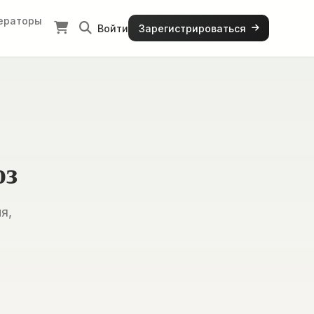
ераторы
Войти
Зарегистрироваться
оз
я,