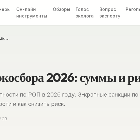
неры
Он-лайн
Обзоры
Голос
Вопрос
Регоп
инструменты
эколога
эксперту
ммы…
косбора 2026: суммы и р
ности по РОП в 2026 году: 3-кратные санкции по 
сти и как снизить риск.
РОВ