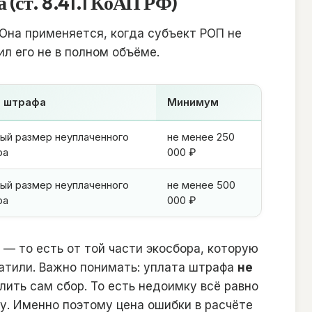
 (ст. 8.41.1 КоАП РФ)
 Она применяется, когда субъект РОП не
ил его не в полном объёме.
 штрафа
Минимум
ый размер неуплаченного
не менее 250
ра
000 ₽
ый размер неуплаченного
не менее 500
ра
000 ₽
— то есть от той части экосбора, которую
латили. Важно понимать: уплата штрафа
не
ить сам сбор. То есть недоимку всё равно
у. Именно поэтому цена ошибки в расчёте